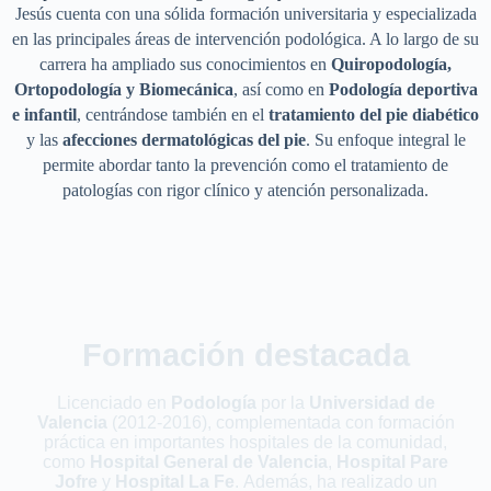
Jesús cuenta con una sólida formación universitaria y especializada
en las principales áreas de intervención podológica. A lo largo de su
carrera ha ampliado sus conocimientos en
Quiropodología,
Ortopodología y Biomecánica
, así como en
Podología deportiva
e infantil
, centrándose también en el
tratamiento del pie diabético
y las
afecciones dermatológicas del pie
. Su enfoque integral le
permite abordar tanto la prevención como el tratamiento de
patologías con rigor clínico y atención personalizada.
Formación destacada
Licenciado en
Podología
por la
Universidad de
Valencia
(2012-2016), complementada con formación
práctica en importantes hospitales de la comunidad,
como
Hospital General de Valencia
,
Hospital Pare
Jofre
y
Hospital La Fe
. Además, ha realizado un