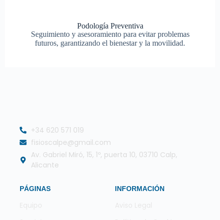
Podología Preventiva
Seguimiento y asesoramiento para evitar problemas
futuros, garantizando el bienestar y la movilidad.
+34 620 571 019
fisioscalpe@gmail.com
Av. Gabriel Miró, 15, 1º, puerta 10, 03710 Calp,
Alicante
PÁGINAS
INFORMACIÓN
Equipo
Aviso Legal