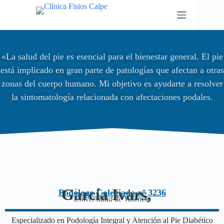
«La salud del pie es esencial para el bienestar general. El pie
está implicado en gran parte de patologías que afectan a otras
zonas del cuerpo humano. Mi objetivo es ayudarte a resolver
la sintomatología relacionada con afectaciones podales.
García Ivars,
Podólogo Colegiado nº 3236
Universidad de Valencia
Especializado en Podología Integral y Atención al Pie Diabético