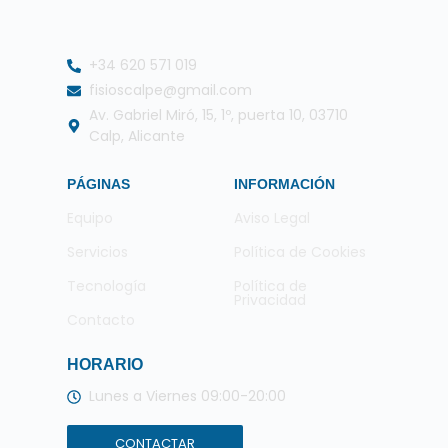
+34 620 571 019
fisioscalpe@gmail.com
Av. Gabriel Miró, 15, 1º, puerta 10, 03710
Calp, Alicante
PÁGINAS
INFORMACIÓN
Equipo
Aviso Legal
Servicios
Política de Cookies
Tecnología
Política de
Privacidad
Contacto
HORARIO
Lunes a Viernes 09:00-20:00
CONTACTAR